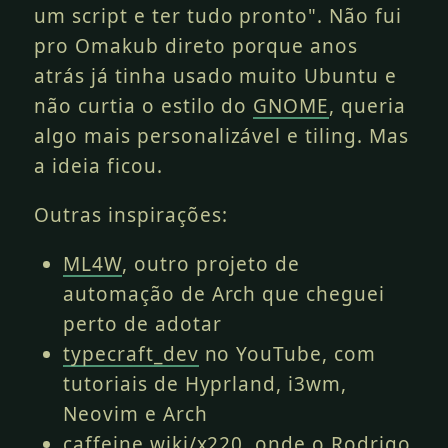
um script e ter tudo pronto". Não fui
pro Omakub direto porque anos
atrás já tinha usado muito Ubuntu e
não curtia o estilo do
GNOME
, queria
algo mais personalizável e tiling. Mas
a ideia ficou.
Outras inspirações:
ML4W
, outro projeto de
automação de Arch que cheguei
perto de adotar
typecraft_dev
no YouTube, com
tutoriais de Hyprland, i3wm,
Neovim e Arch
caffeine.wiki/x220
, onde o Rodrigo