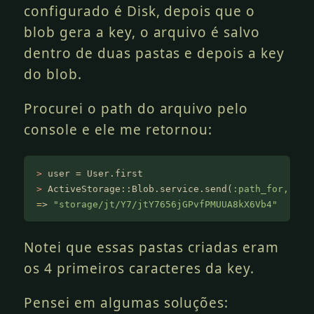
configurado é Disk, depois que o
blob gera a key, o arquivo é salvo
dentro de duas pastas e depois a key
do blob.
Procurei o path do arquivo pelo
console e ele me retornou:
>
 user = User.first
>
 ActiveStorage::Blob.service.send(
:path_for,
 u.a
=
>
 "storage/jt/Y7/jtY7656jGPvfPMUUA8kX6Vb4"
Notei que essas pastas criadas eram
os 4 primeiros caracteres da key.
Pensei em algumas soluções: