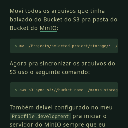
Movi todos os arquivos que tinha
baixado do Bucket do S3 pra pasta do
Bucket do
MinIO
:
$
 mv ~/Projects/selected-project/storage/
*
 ~/mini
Agora pra sincronizar os arquivos do
S3 uso o seguinte comando:
$
 aws s3 sync s3://bucket-name ~/minio_storage/ra
Também deixei configurado no meu
pra iniciar o
Procfile.development
servidor do
MinIO
sempre que eu