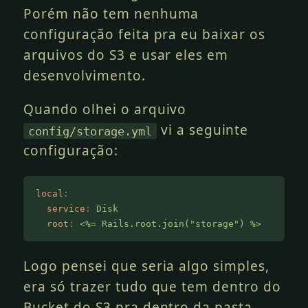
Porém não tem nenhuma
configuração feita pra eu baixar os
arquivos do S3 e usar eles em
desenvolvimento.
Quando olhei o arquivo
vi a seguinte
config/storage.yml
configuração:
local
:
  service
:
 Disk
  root
:
 <%= Rails.root.join("storage") %>
Logo pensei que seria algo simples,
era só trazer tudo que tem dentro do
Bucket do S3 pra dentro da pasta